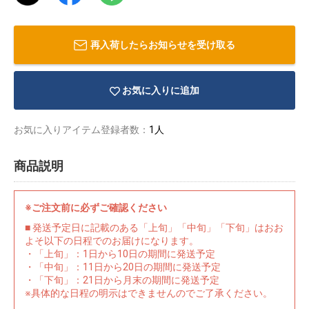
再入荷したらお知らせを受け取る
お気に入りに追加
お気に入りアイテム登録者数：
1人
商品説明
※ご注文前に必ずご確認ください
■ 発送予定日に記載のある「上旬」「中旬」「下旬」はおお
よそ以下の日程でのお届けになります。
物園
イラストレ
アダルトグ
・「上旬」：1日から10日の期間に発送予定
ーター
ッズ
・「中旬」：11日から20日の期間に発送予定
・「下旬」：21日から月末の期間に発送予定
※具体的な日程の明示はできませんのでご了承ください。