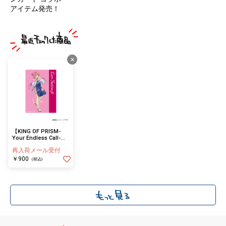
アイテム発売！
×
【KING OF PRISM-
Your Endless Call-み
～んなきらめけ！プリ
再入荷メール受付
ズム☆ツアーズ】クリ
アカード 西園寺レオ
￥900
(税込)