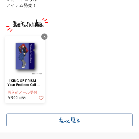
アイテム発売！
×
【KING OF PRISM-
Your Endless Call-み
～んなきらめけ！プリ
再入荷メール受付
ズム☆ツアーズ】クリ
アファイル 太刀花ユキ
￥900
(税込)
ノジョウ