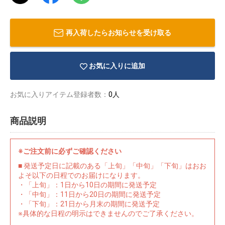
再入荷したらお知らせを受け取る
お気に入りに追加
お気に入りアイテム登録者数：
0人
商品説明
※ご注文前に必ずご確認ください
■ 発送予定日に記載のある「上旬」「中旬」「下旬」はおお
よそ以下の日程でのお届けになります。
物園
イラストレ
アダルトグ
・「上旬」：1日から10日の期間に発送予定
ーター
ッズ
・「中旬」：11日から20日の期間に発送予定
・「下旬」：21日から月末の期間に発送予定
※具体的な日程の明示はできませんのでご了承ください。