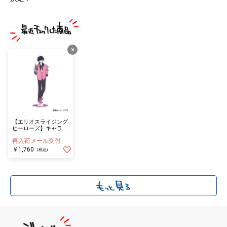
×
【エリオスライジング
ヒーローズ】キャラク
タースタンド フェイ
再入荷メール受付
ス・ビームス
￥1,760
(税込)