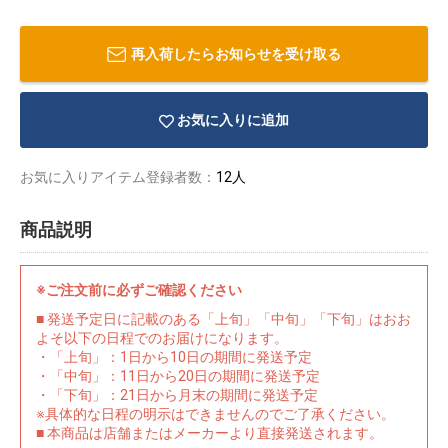
再入荷したらお知らせを受け取る
お気に入りに追加
お気に入りアイテム登録者数：
12人
商品説明
※ご注文前に必ずご確認ください
■ 発送予定日に記載のある「上旬」「中旬」「下旬」はおお
よそ以下の日程でのお届けになります。
物園
イラストレ
アダルトグ
・「上旬」：1日から10日の期間に発送予定
ーター
ッズ
・「中旬」：11日から20日の期間に発送予定
・「下旬」：21日から月末の期間に発送予定
※具体的な日程の明示はできませんのでご了承ください。
■ 本商品は店舗またはメーカーより直接発送されます。