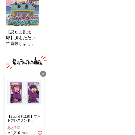
【忍たま乱太
郎】胸をたたい
て冒険しよう。
×
【忍たま乱太郎】フォ
トフレスタンド
Vol.2 田村三木ヱ門
あと7個
＆浜守一郎
￥1,210
(税込)