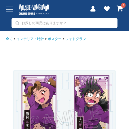
0
全て
>
インテリア・時計
>
ポスター
>
フォトグラフ