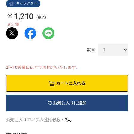
キャラクター
￥1,210
(税込)
7
あと
個
数量
2〜10営業日ほどでお届けいたします。
カートに入れる
お気に入りに追加
物園
イラストレ
アダルトグ
ーター
ッズ
お気に入りアイテム登録者数：
2人