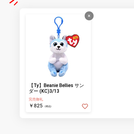
×
【Ty】Beanie Bellies サン
ダー (KC)3/13
完売御礼
￥825
(税込)