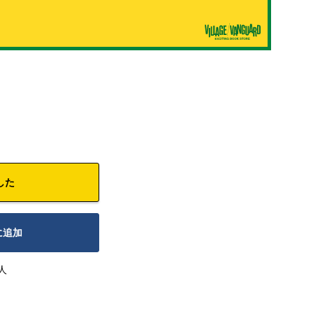
した
に追加
人