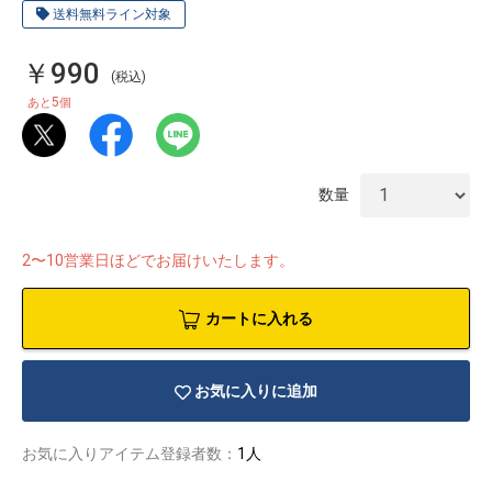
送料無料ライン対象
￥990
(税込)
5
あと
個
数量
2〜10営業日ほどでお届けいたします。
カートに入れる
物園
イラストレ
アダルトグ
お気に入りに追加
ーター
ッズ
お気に入りアイテム登録者数：
1人