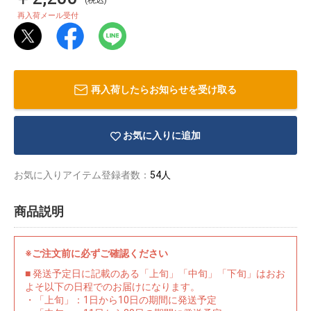
再入荷メール受付
再入荷したらお知らせを受け取る
お気に入りに追加
お気に入りアイテム登録者数：
54人
商品説明
物園
イラストレ
アダルトグ
※ご注文前に必ずご確認ください
ーター
ッズ
■ 発送予定日に記載のある「上旬」「中旬」「下旬」はおお
よそ以下の日程でのお届けになります。
・「上旬」：1日から10日の期間に発送予定