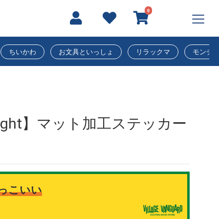
0
ちいかわ
お文具といっしょ
リラックマ
モンチ
Daylight】マット加工ステッカー
っこいい