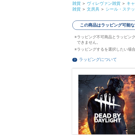
雑貨
＞
ヴィレヴァン雑貨
＞
キャ
雑貨
＞
文房具
＞
シール・ステッ
この商品はラッピング可能な
ラッピング不可商品とラッピン
できません。
ラッピングするを選択したい場
ラッピングについて
？