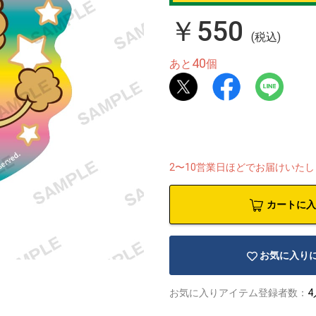
￥550
(税込)
40
あと
個
2〜10営業日ほどでお届けいた
カートに入
お気に入り
お気に入りアイテム登録者数：
4