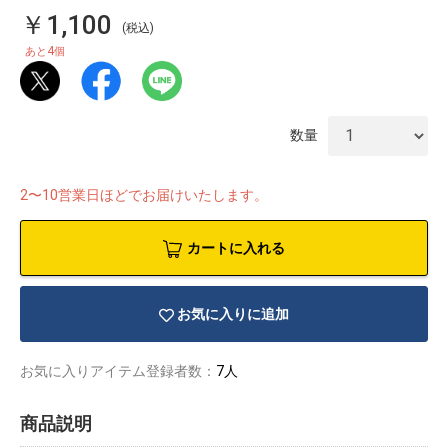
￥1,100
(税込)
4
あと
個
数量
2〜10営業日ほどでお届けいたします。
カートに入れる
お気に入りに追加
物園
イラストレ
アダルトグ
お気に入りアイテム登録者数：
7人
ーター
ッズ
商品説明