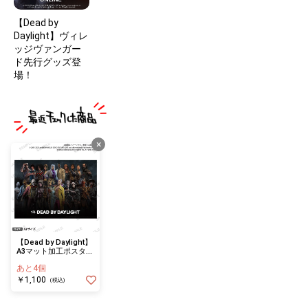
【Dead by
Daylight】ヴィレ
ッジヴァンガー
ド先行グッズ登
場！
×
【Dead by Daylight】
A3マット加工ポスター
キラー＆サバイバー
あと4個
￥1,100
(税込)