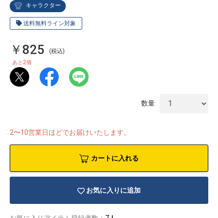
キャラクター
送料無料ライン対象
￥825
(税込)
2
あと
個
数量
2〜10営業日ほどでお届けいたします。
カートに入れる
物園
イラストレ
アダルトグ
ーター
ッズ
お気に入りに追加
お気に入りアイテム登録者数：
7人