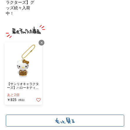
ラクターズ】グ
ッズ続々入荷
中！
×
【サンリオキャラクタ
ーズ】ハローキティ
（ヒョウ柄シリー
あと2個
ズ） ＰＶＣマスコッ
ト ブラウン
￥825
(税込)