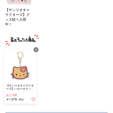
【サンリオキャ
ラクターズ】グ
ッズ続々入荷
中！
×
【サンリオキャラクタ
ーズ】ハローキティ
（日焼け）アクリルキ
あと3個
ーホルダーハイビスカ
ス
￥1,078
(税込)