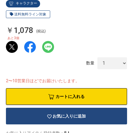
キャラクター
送料無料ライン対象
￥1,078
(税込)
3
あと
個
数量
2〜10営業日ほどでお届けいたします。
カートに入れる
物園
イラストレ
アダルトグ
ーター
ッズ
お気に入りに追加
お気に入りアイテム登録者数：
8人