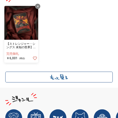
×
【ストレンジャー・シ
ングス 未知の世界】ハ
ードカバー・ノート
完売御礼
デモゴルゴン
￥6,001
(税込)