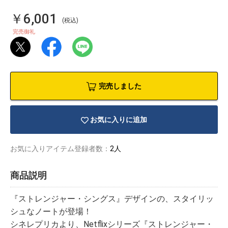
￥6,001
(税込)
完売御礼
完売しました
お気に入りに追加
お気に入りアイテム登録者数：
2人
商品説明
物園
イラストレ
アダルトグ
ーター
ッズ
『ストレンジャー・シングス』デザインの、スタイリッ
シュなノートが登場！
シネレプリカより、Netflixシリーズ『ストレンジャー・