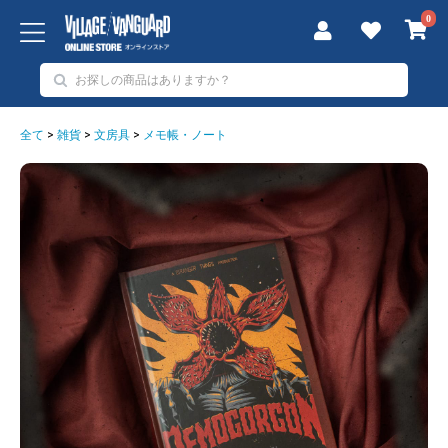
0
全て
>
雑貨
>
文房具
>
メモ帳・ノート