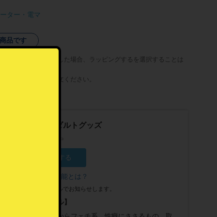
ーター・電マ
商品です
グ可能商品を同時注文した場合、ラッピングするを選択することは
合は注文を分けてご注文ください。
。
男性向けアダルトグッズ
16人がフォロー中
フォローする
フォロー機能とは？
？
最新情報をメールでお知らせします。
【プロフィール】
ライトなものからフェチ系、性癖にささるもの、取