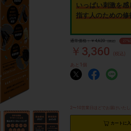
いっぱい刺激を感
指す人のための修
通常価格：￥4,620
27
%
(税込)
￥3,360
(税込)
1
あと
個
2〜10営業日ほどでお届けいた
カートに入