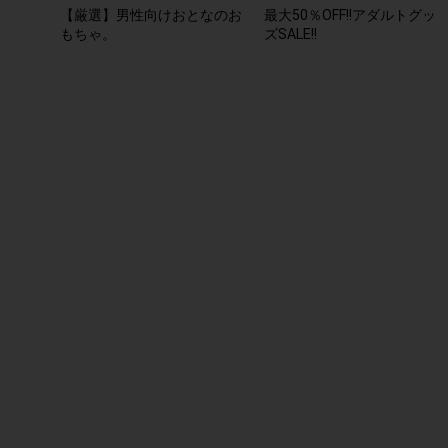
【厳選】男性向けおとなのお
最大50％OFF!!アダルトグッ
もちゃ。
ズSALE!!