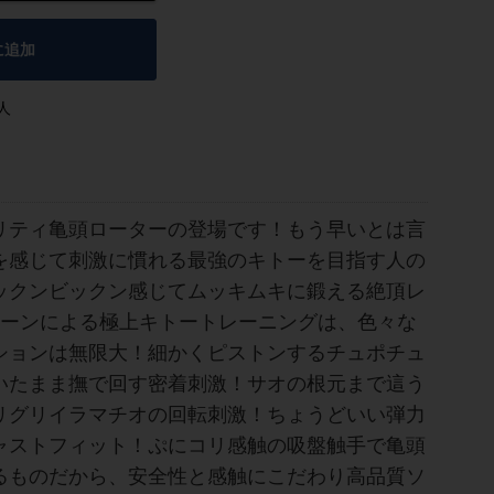
に追加
人
リティ亀頭ローターの登場です！もう早いとは言
を感じて刺激に慣れる最強のキトーを目指す人の
ックンビックン感じてムッキムキに鍛える絶頂レ
ターンによる極上キトートレーニングは、色々な
ションは無限大！細かくピストンするチュポチュ
いたまま撫で回す密着刺激！サオの根元まで這う
リグリイラマチオの回転刺激！ちょうどいい弾力
ャストフィット！ぷにコリ感触の吸盤触手で亀頭
るものだから、安全性と感触にこだわり高品質ソ