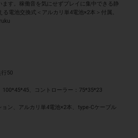
います。稼働音を気にせずプレイに集中できる静
使える電池交換式＜アルカリ単4電池×2本＞付属。
uku
行50
0*45*45、コントローラー：75*35*23
ション、アルカリ単4電池×2本、type-Cケーブル