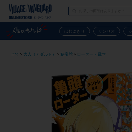
はむにぎり
サンリオ
全て
>
大人（アダルト）
>
秘宝館
>
ローター・電マ