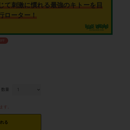
じて刺激に慣れる最強のキトーを目
行ローター！
OFF
数量
します。
れる