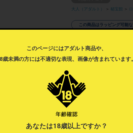
大人（アダルト）
＞
秘宝館
＞
ロ
この商品はラッピング可能な
ラッピング不可商品とラッピン
できません。
このページにはアダルト商品や、
ラッピングするを選択したい場
18歳未満の方には不適切な表現、画像が含まれています
ラッピングについて
？
あなたは18歳以上ですか？