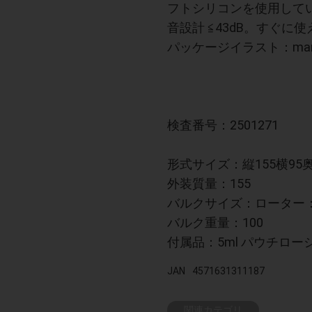
フトシリコンを使用して
音設計 ≦43dB。すぐに
パッケージイラスト：mar
検査番号：2501271
形式サイズ：縦155横95奥
外装質量：155
バルクサイズ：ローター：10
バルク重量：100
付属品：5ml パウチロー
JAN
4571631311187
関連カテゴリ