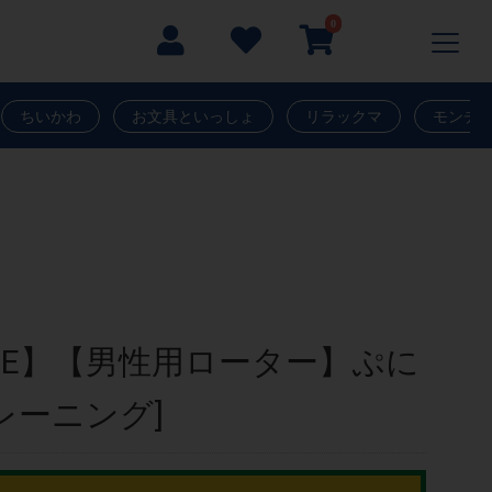
0
ちいかわ
お文具といっしょ
リラックマ
モンチ
!SALE】【男性用ローター】ぷに
レーニング]