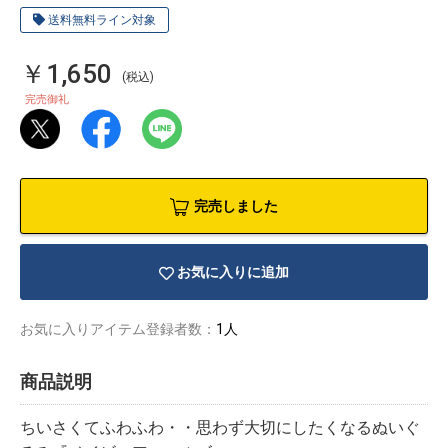
送料無料ライン対象
￥1,650
(税込)
完売御礼
完売しました
お気に入りに追加
お気に入りアイテム登録者数：
1人
物園
イラストレ
アダルトグ
ーター
ッズ
商品説明
ちいさくてふわふわ・・思わず大切にしたくなるぬいぐ