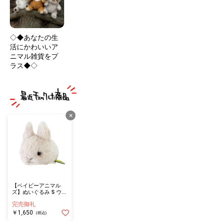
◇◆あなたの生
活にかわいいア
ニマル雑貨をプ
ラス◆◇
×
【ベイビーアニマル
ズ】ぬいぐるみ S ウサ
ギ BE
完売御礼
￥1,650
(税込)