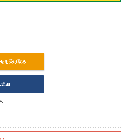
せを受け取る
に追加
人
さい