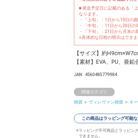
■ 発送予定日に記載のある「
なります。
・「上旬」：1日から10日の
・「中旬」：11日から20日
・「下旬」：21日から月末の
※具体的な日程の明示はでき
【サイズ】約H9cm×W7c
【素材】EVA、PU、亜鉛
JAN
4560485779984
関連カテゴリ
雑貨
＞
ヴィレヴァン雑貨
＞
キー
この商品はラッピング可能な
ラッピング不可商品とラッピン
できません。