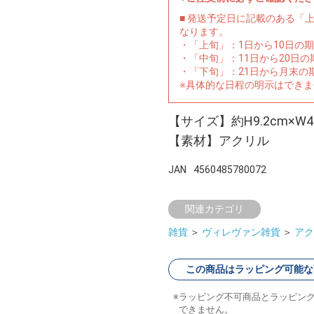
■ 発送予定日に記載のある「
なります。
・「上旬」：1日から10日の
・「中旬」：11日から20日
・「下旬」：21日から月末の
※具体的な日程の明示はでき
【サイズ】約H9.2cm×W4.
【素材】アクリル
JAN
4560485780072
関連カテゴリ
雑貨
＞
ヴィレヴァン雑貨
＞
アク
この商品はラッピング可能な
ラッピング不可商品とラッピン
できません。