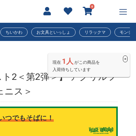
0
ちいかわ
お文具といっしょ
リラックマ
モンチ
×
1人
現在
がこの商品を
入荷待ちしています
ト2＜第2弾＞】 アクリルフ
ェニス＞
いつでもそばに！