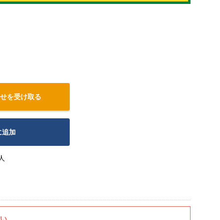
せを受け取る
に追加
人
さい