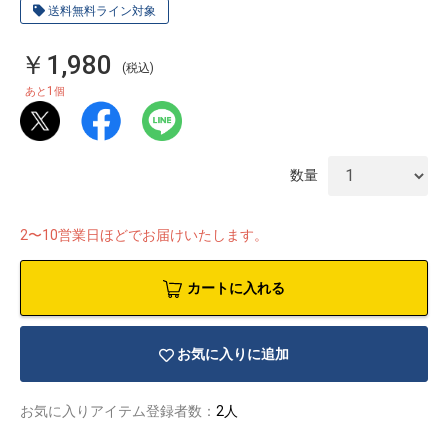
送料無料ライン対象
￥1,980
(税込)
1
あと
個
数量
2〜10営業日ほどでお届けいたします。
カートに入れる
お気に入りに追加
物園
イラストレ
アダルトグ
ーター
ッズ
お気に入りアイテム登録者数：
2人