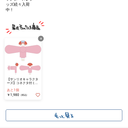
ッズ続々入荷
中！
×
【サンリオキャラクタ
ーズ】コネクタ付ミニ
クールファン（Ｌｉｇ
あと1個
ｈｔｎｉｎｇ） マイ
メロディ
￥1,980
(税込)