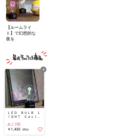
【ルームライ
ト】で幻想的な
夜を
×
ＬＥＤ ＢＵＬＢ Ｌ
ＩＧＨＴ Ｃａｃｔｕ
ｓ
あと2個
￥1,430
(税込)