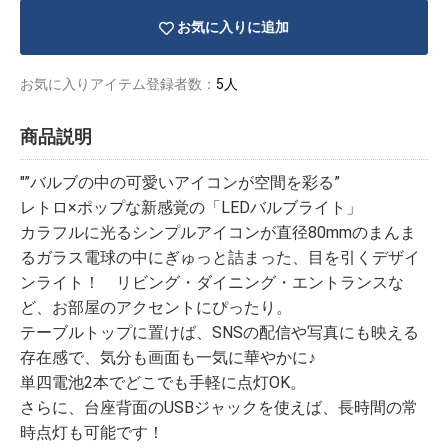
お気に入りに追加
お気に入りアイテム登録者数：
5人
商品説明
"”バルブの中の可愛いアイコンが空間を彩る”
レトロ×ポップな新感覚の「LEDバルブライト」
カラフルに光るシンプルアイコンが直径80mmのまんま
るガラス電球の中にぎゅっと詰まった、目を引くデザイ
ンライト！ リビング・ダイニング・エントランスな
ど、お部屋のアクセントにぴったり。
テーブルトップに置けば、SNSの配信や写真にも映える
存在感で、気分も画面も一気に華やかに♪
単四電池2本でどこでも手軽に点灯OK。
さらに、台座背面のUSBジャックを使えば、長時間の常
時点灯も可能です！