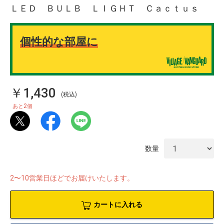
ＬＥＤ ＢＵＬＢ ＬＩＧＨＴ Ｃａｃｔｕｓ
個性的な部屋に
￥1,430
(税込)
2
あと
個
数量
物園
イラストレ
アダルトグ
2〜10営業日ほどでお届けいたします。
ーター
ッズ
カートに入れる