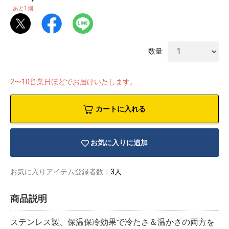
1
あと
個
数量
2〜10営業日ほどでお届けいたします。
カートに入れる
お気に入りに追加
お気に入りアイテム登録者数：
3人
物園
イラストレ
アダルトグ
ーター
ッズ
商品説明
ステンレス製、保温保冷効果で冷たさ＆温かさの両方を