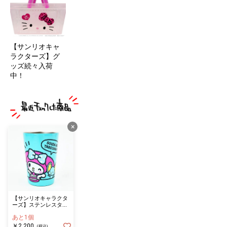
【サンリオキャ
ラクターズ】グ
ッズ続々入荷
中！
×
【サンリオキャラクタ
ーズ】ステンレスタン
ブラー ＭＹ ＭＥＬ
あと1個
ＯＤＹ ＢＬＵＥ
￥2,200
(税込)