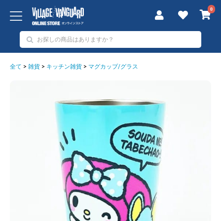
0
全て
>
雑貨
>
キッチン雑貨
>
マグカップ/グラス