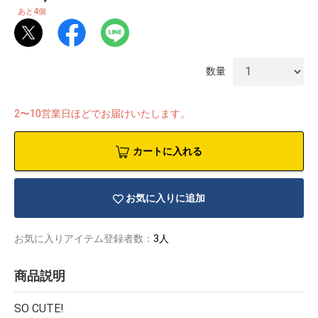
4
あと
個
数量
2〜10営業日ほどでお届けいたします。
カートに入れる
お気に入りに追加
お気に入りアイテム登録者数：
3人
物園
イラストレ
アダルトグ
ーター
ッズ
商品説明
SO CUTE!