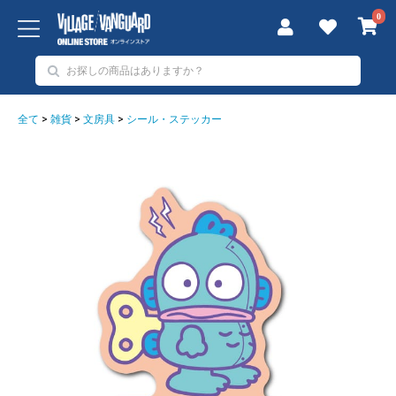
0
全て
>
雑貨
>
文房具
>
シール・ステッカー