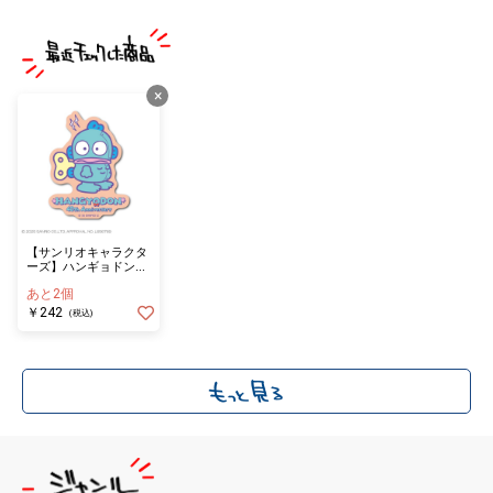
×
【サンリオキャラクタ
ーズ】ハンギョドン４
０周年 ダイカットミ
あと2個
ニステッカー ロボッ
ト
￥242
(税込)