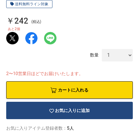
送料無料ライン対象
￥242
(税込)
2
あと
個
数量
2〜10営業日ほどでお届けいたします。
カートに入れる
物園
イラストレ
アダルトグ
お気に入りに追加
ーター
ッズ
お気に入りアイテム登録者数：
5人