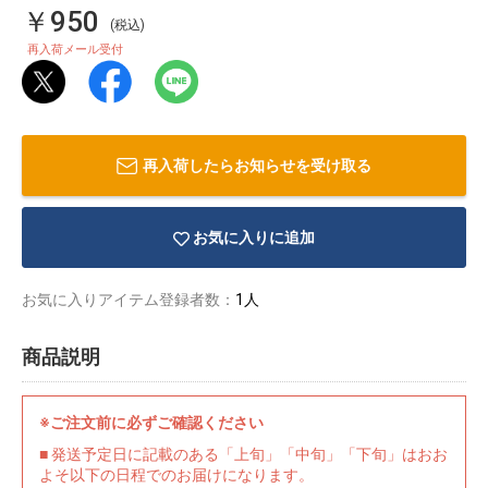
￥950
(税込)
再入荷メール受付
再入荷したらお知らせを受け取る
お気に入りに追加
お気に入りアイテム登録者数：
1人
商品説明
物園
イラストレ
アダルトグ
ーター
ッズ
※ご注文前に必ずご確認ください
■ 発送予定日に記載のある「上旬」「中旬」「下旬」はおお
よそ以下の日程でのお届けになります。