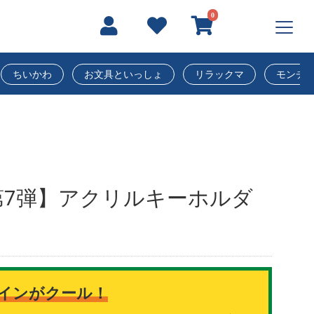
0
ちいかわ
お文具といっしょ
リラックマ
モンチ
第7弾】アクリルキーホルダ
インがクール！