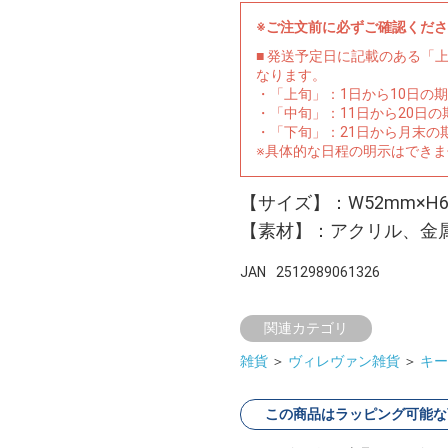
※ご注文前に必ずご確認くだ
■ 発送予定日に記載のある「
なります。
・「上旬」：1日から10日の
・「中旬」：11日から20日
・「下旬」：21日から月末の
※具体的な日程の明示はでき
【サイズ】：W52mm×
【素材】：アクリル、金
JAN
2512989061326
関連カテゴリ
雑貨
＞
ヴィレヴァン雑貨
＞
キー
この商品はラッピング可能な