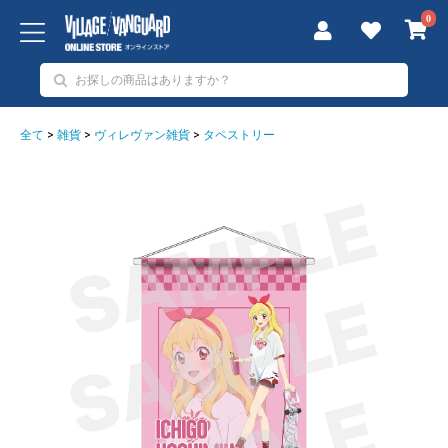
0
全て
>
雑貨
>
ヴィレヴァン雑貨
>
タペストリー