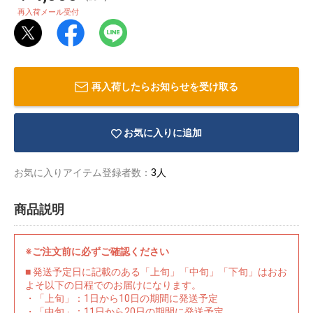
再入荷メール受付
再入荷したらお知らせを受け取る
お気に入りに追加
お気に入りアイテム登録者数：
3人
商品説明
物園
イラストレ
アダルトグ
※ご注文前に必ずご確認ください
ーター
ッズ
■ 発送予定日に記載のある「上旬」「中旬」「下旬」はおお
よそ以下の日程でのお届けになります。
・「上旬」：1日から10日の期間に発送予定
・「中旬」：11日から20日の期間に発送予定