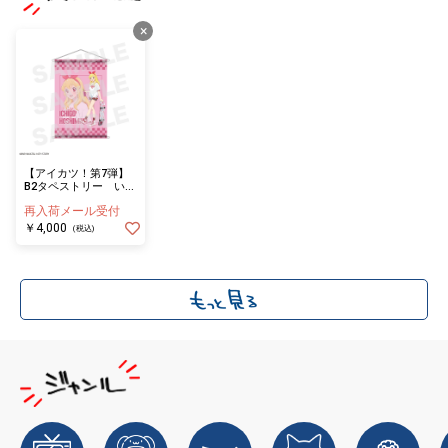
×
【アイカツ！第7弾】
B2タペストリー いち
ご
再入荷メール受付
￥4,000
(税込)