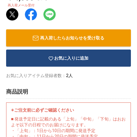
再入荷メール受付
再入荷したらお知らせを受け取る
お気に入りに追加
お気に入りアイテム登録者数：
2人
商品説明
物園
イラストレ
アダルトグ
※ご注文前に必ずご確認ください
ーター
ッズ
■ 発送予定日に記載のある「上旬」「中旬」「下旬」はおお
よそ以下の日程でのお届けになります。
・「上旬」：1日から10日の期間に発送予定
・「中旬」：11日から20日の期間に発送予定