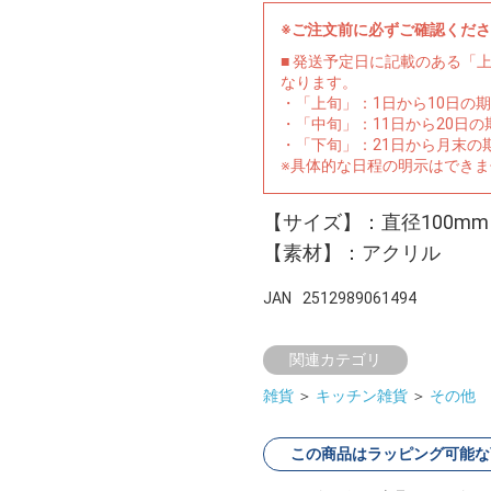
※ご注文前に必ずご確認くだ
■ 発送予定日に記載のある「
なります。
・「上旬」：1日から10日の
・「中旬」：11日から20日
・「下旬」：21日から月末の
※具体的な日程の明示はでき
【サイズ】：直径100m
【素材】：アクリル
JAN
2512989061494
関連カテゴリ
雑貨
＞
キッチン雑貨
＞
その他
この商品はラッピング可能な