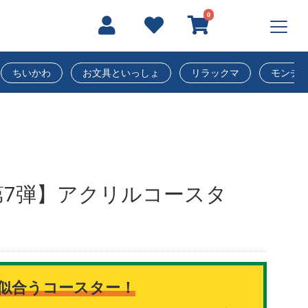
0
ちいかわ
お文具といっしょ
リラックマ
モンチ
第7弾】アクリルコースタ
似合うコースター！