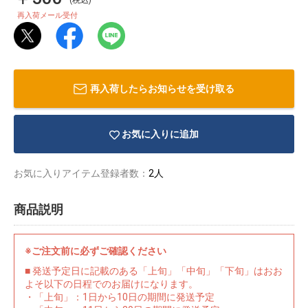
再入荷メール受付
再入荷したらお知らせを受け取る
お気に入りに追加
お気に入りアイテム登録者数：
2人
商品説明
物園
イラストレ
アダルトグ
※ご注文前に必ずご確認ください
ーター
ッズ
■ 発送予定日に記載のある「上旬」「中旬」「下旬」はおお
よそ以下の日程でのお届けになります。
・「上旬」：1日から10日の期間に発送予定