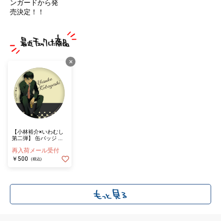
ンガードから発
売決定！！
×
【小林裕介×いわむし
第二弾】 缶バッジ ス
ーツ
再入荷メール受付
￥500
(税込)