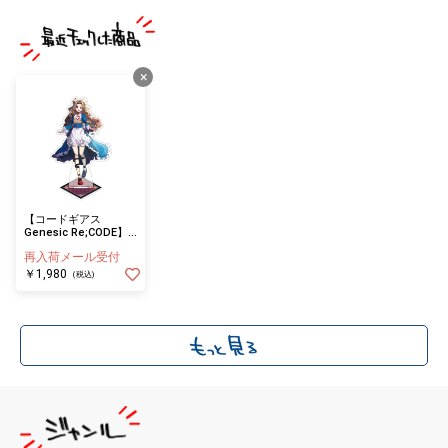
×
【コードギアス
Genesic Re;CODE】
第2弾 アクリルスタン
再入荷メール受付
ド ナナリー（不思議
の国）
￥1,980
(税込)