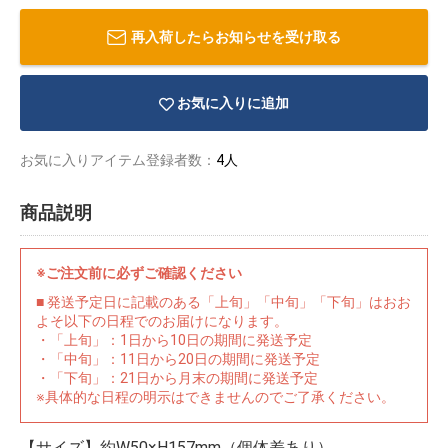
再入荷したらお知らせを受け取る
お気に入りに追加
お気に入りアイテム登録者数：
4人
商品説明
※ご注文前に必ずご確認ください
■ 発送予定日に記載のある「上旬」「中旬」「下旬」はおお
よそ以下の日程でのお届けになります。
・「上旬」：1日から10日の期間に発送予定
物園
イラストレ
アダルトグ
・「中旬」：11日から20日の期間に発送予定
ーター
ッズ
・「下旬」：21日から月末の期間に発送予定
※具体的な日程の明示はできませんのでご了承ください。
【サイズ】約W50×H157mm（個体差あり）