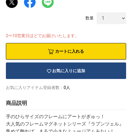
数量
2〜10営業日ほどでお届けいたします。
カートに入れる
お気に入りに追加
お気に入りアイテム登録者数：
0人
商品説明
物園
イラストレ
アダルトグ
ーター
ッズ
手のひらサイズのフレームにアートがぎゅっ！
大人気のフレームマグネットシリーズ『ラプンツェル』
集めて飾れば、まるで小さなミュージアムみたい！