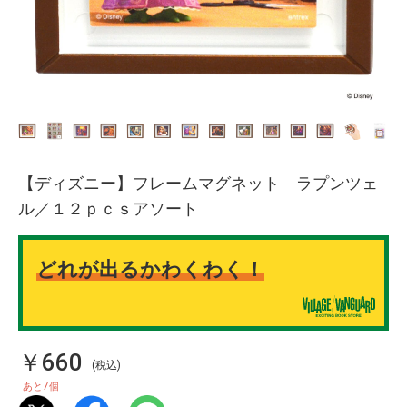
【ディズニー】フレームマグネット ラプンツェ
ル／１２ｐｃｓアソート
どれが出るかわくわく！
￥660
(税込)
7
あと
個