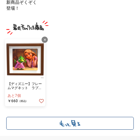
新商品ぞくぞく
登場！
×
【ディズニー】フレー
ムマグネット ラプン
ツェル／１２ｐｃｓア
あと7個
ソート
￥660
(税込)