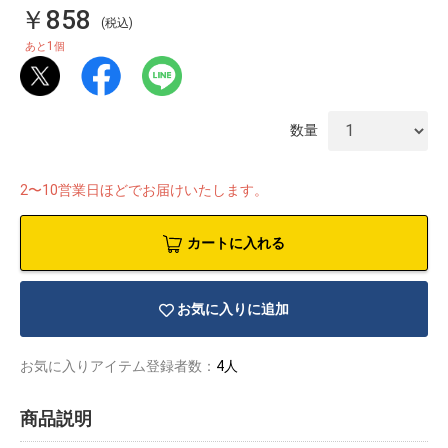
￥858
(税込)
1
あと
個
数量
2〜10営業日ほどでお届けいたします。
カートに入れる
お気に入りに追加
物園
イラストレ
アダルトグ
お気に入りアイテム登録者数：
4人
ーター
ッズ
商品説明