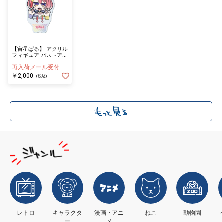
【宙星ぱる】 アクリル
フィギュア バストアッ
プ
再入荷メール受付
￥2,000
(税込)
レトロ
キャラクタ
漫画・アニ
ねこ
動物園
ー
メ