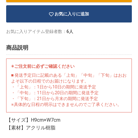
お気に入りに追加
お気に入りアイテム登録者数：
6人
商品説明
※ご注文前に必ずご確認ください
■ 発送予定日に記載のある「上旬」「中旬」「下旬」はおお
よそ以下の日程でのお届けになります。
・「上旬」：1日から10日の期間に発送予定
・「中旬」：11日から20日の期間に発送予定
・「下旬」：21日から月末の期間に発送予定
※具体的な日程の明示はできませんのでご了承ください。
物園
イラストレ
アダルトグ
ーター
ッズ
【サイズ】H9cm×W7cm
【素材】アクリル樹脂