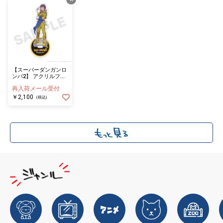
【スーパーダンガンロ
ンパ2】 アクリルフィ
ギュア<等身> 左右田
再入荷メール受付
和一
￥2,100
(税込)