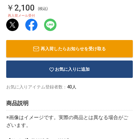
￥2,100
(税込)
再入荷メール受付
再入荷したらお知らせを受け取る
お気に入りに追加
お気に入りアイテム登録者数：
40人
商品説明
物園
イラストレ
アダルトグ
ーター
ッズ
※画像はイメージです。実際の商品とは異なる場合がご
ざいます。