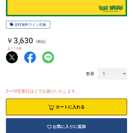
送料無料ライン対象
￥3,630
(税込)
12
あと
個
数量
2〜10営業日ほどでお届けいたします。
物園
イラストレ
アダルトグ
カートに入れる
ーター
ッズ
お気に入りに追加