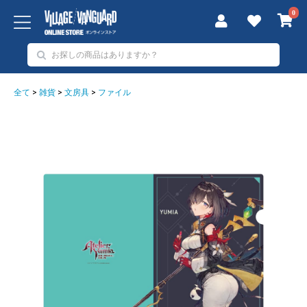
0
全て
>
雑貨
>
文房具
>
ファイル