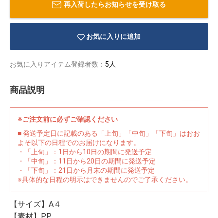
再入荷したらお知らせを受け取る
お気に入りに追加
お気に入りアイテム登録者数：
5人
商品説明
※ご注文前に必ずご確認ください
■ 発送予定日に記載のある「上旬」「中旬」「下旬」はおお
よそ以下の日程でのお届けになります。
・「上旬」：1日から10日の期間に発送予定
・「中旬」：11日から20日の期間に発送予定
・「下旬」：21日から月末の期間に発送予定
物園
イラストレ
アダルトグ
※具体的な日程の明示はできませんのでご了承ください。
ーター
ッズ
【サイズ】A４
【素材】PP