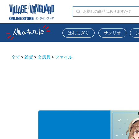
はむにぎり
サンリオ
全て
>
雑貨
>
文房具
>
ファイル