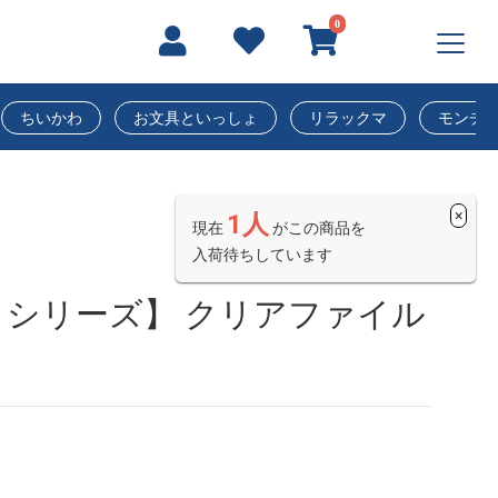
0
ちいかわ
お文具といっしょ
リラックマ
モンチ
×
1人
現在
がこの商品を
入荷待ちしています
シリーズ】 クリアファイル