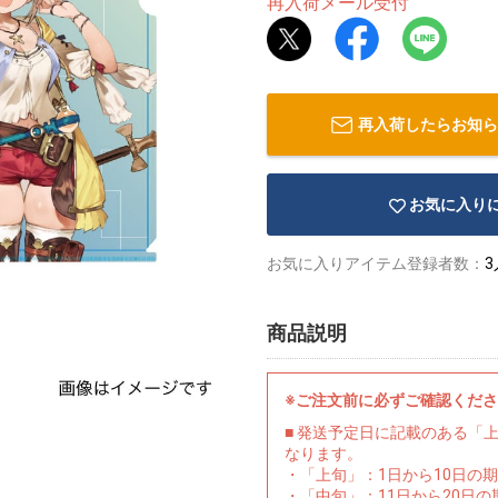
再入荷メール受付
再入荷したらお知ら
お気に入り
お気に入りアイテム登録者数：
3
商品説明
※ご注文前に必ずご確認くだ
■ 発送予定日に記載のある「
なります。
・「上旬」：1日から10日の
・「中旬」：11日から20日