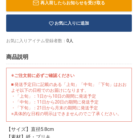
再入荷したらお知らせを受け取る
お気に入りに追加
お気に入りアイテム登録者数：
0人
商品説明
※ご注文前に必ずご確認ください
■ 発送予定日に記載のある「上旬」「中旬」「下旬」はおお
よそ以下の日程でのお届けになります。
・「上旬」：1日から10日の期間に発送予定
・「中旬」：11日から20日の期間に発送予定
・「下旬」：21日から月末の期間に発送予定
物園
イラストレ
アダルトグ
※具体的な日程の明示はできませんのでご了承ください。
ーター
ッズ
【サイズ】直径5.8cm
【素材】紙・ブリキ