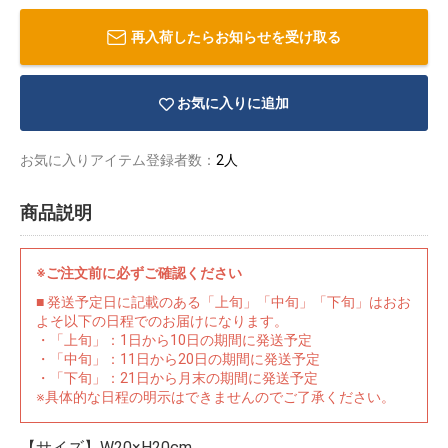
再入荷したらお知らせを受け取る
お気に入りに追加
お気に入りアイテム登録者数：
2人
商品説明
※ご注文前に必ずご確認ください
■ 発送予定日に記載のある「上旬」「中旬」「下旬」はおお
よそ以下の日程でのお届けになります。
・「上旬」：1日から10日の期間に発送予定
物園
イラストレ
アダルトグ
・「中旬」：11日から20日の期間に発送予定
ーター
ッズ
・「下旬」：21日から月末の期間に発送予定
※具体的な日程の明示はできませんのでご了承ください。
【サイズ】W20×H20cm