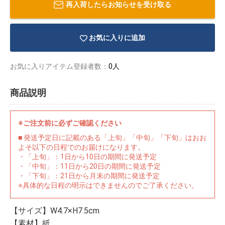
再入荷したらお知らせを受け取る
お気に入りに追加
お気に入りアイテム登録者数：
0人
商品説明
※ご注文前に必ずご確認ください
■ 発送予定日に記載のある「上旬」「中旬」「下旬」はおお
よそ以下の日程でのお届けになります。
・「上旬」：1日から10日の期間に発送予定
・「中旬」：11日から20日の期間に発送予定
・「下旬」：21日から月末の期間に発送予定
物園
イラストレ
アダルトグ
※具体的な日程の明示はできませんのでご了承ください。
ーター
ッズ
【サイズ】W4.7×H7.5cm
【素材】紙