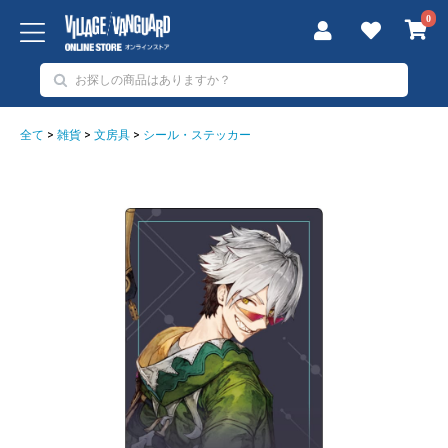
0
全て
>
雑貨
>
文房具
>
シール・ステッカー