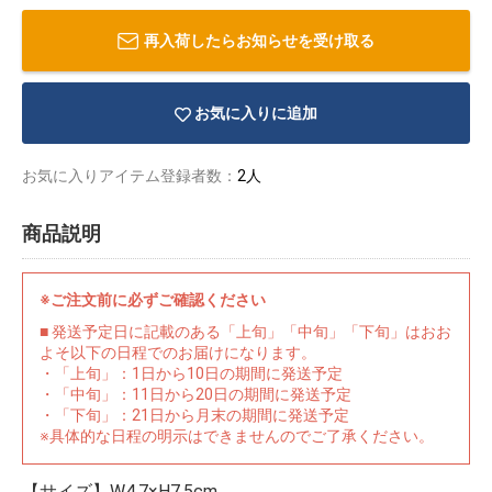
再入荷したらお知らせを受け取る
お気に入りに追加
お気に入りアイテム登録者数：
2人
商品説明
※ご注文前に必ずご確認ください
■ 発送予定日に記載のある「上旬」「中旬」「下旬」はおお
よそ以下の日程でのお届けになります。
・「上旬」：1日から10日の期間に発送予定
物園
イラストレ
アダルトグ
・「中旬」：11日から20日の期間に発送予定
ーター
ッズ
・「下旬」：21日から月末の期間に発送予定
※具体的な日程の明示はできませんのでご了承ください。
【サイズ】W4.7×H7.5cm