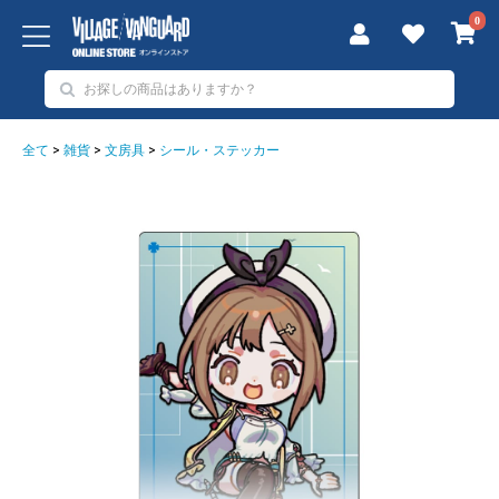
0
全て
>
雑貨
>
文房具
>
シール・ステッカー