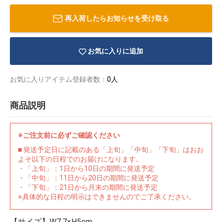
再入荷したらお知らせを受け取る
お気に入りに追加
お気に入りアイテム登録者数：
0人
商品説明
※ご注文前に必ずご確認ください
■ 発送予定日に記載のある「上旬」「中旬」「下旬」はおお
よそ以下の日程でのお届けになります。
・「上旬」：1日から10日の期間に発送予定
物園
イラストレ
アダルトグ
・「中旬」：11日から20日の期間に発送予定
ーター
ッズ
・「下旬」：21日から月末の期間に発送予定
※具体的な日程の明示はできませんのでご了承ください。
【サイズ】W7.7×H5cm