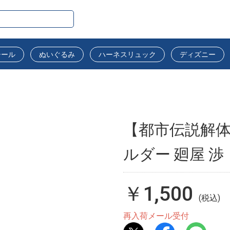
シール
ぬいぐるみ
ハーネスリュック
ディズニー
【都市伝説解体
ルダー 廻屋 渉
￥1,500
(税込)
再入荷メール受付