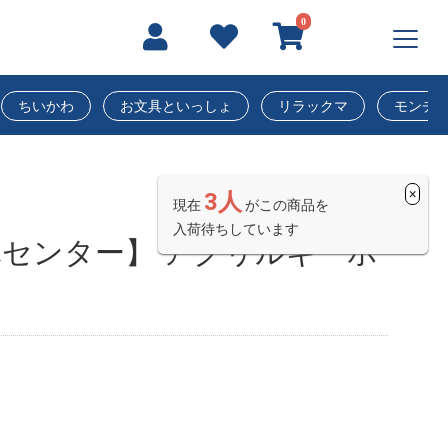
0
ちいかわ
お文具といっしょ
リラックマ
モンチ
×
3人
現在
がこの商品を
入荷待ちしています
センター】 アクリルキーホ