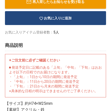
再入荷したらお知らせを受け取る
お気に入りに追加
お気に入りアイテム登録者数：
5人
商品説明
※ご注文前に必ずご確認ください
■ 発送予定日に記載のある「上旬」「中旬」「下旬」はおお
よそ以下の日程でのお届けになります。
・「上旬」：1日から10日の期間に発送予定
・「中旬」：11日から20日の期間に発送予定
・「下旬」：21日から月末の期間に発送予定
物園
イラストレ
アダルトグ
※具体的な日程の明示はできませんのでご了承ください。
ーター
ッズ
【サイズ】約H74×W25mm
【素材】アクリル・鉄