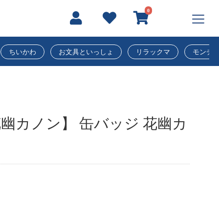
0
ちいかわ
お文具といっしょ
リラックマ
モンチ
幽カノン】 缶バッジ 花幽カ