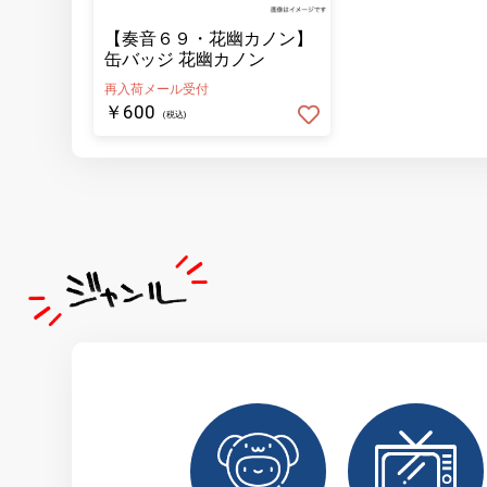
【奏音６９・花幽カノン】
缶バッジ 花幽カノン
再入荷メール受付
￥600
(税込)