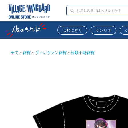
はむにぎり
サンリオ
全て
>
雑貨
>
ヴィレヴァン雑貨
>
分類不能雑貨