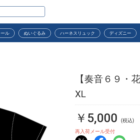
シール
ぬいぐるみ
ハーネスリュック
ディズニー
【奏音６９・花
XL
￥5,000
(税込)
再入荷メール受付