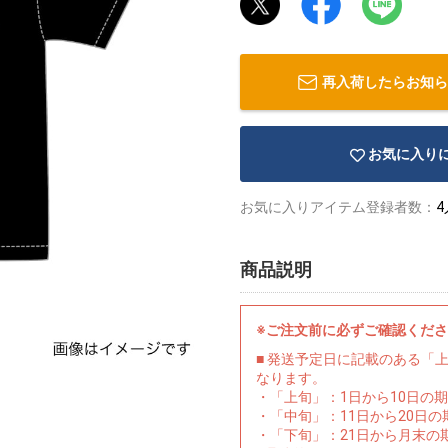
再入荷したらお知ら
お気に入り
お気に入りアイテム登録者数：
4
商品説明
※ご注文前に必ずご確認くだ
■ 発送予定日に記載のある「
なります。
・「上旬」：1日から10日の
・「中旬」：11日から20日
・「下旬」：21日から月末の