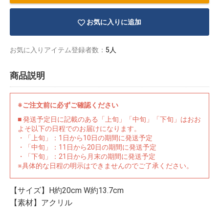
お気に入りに追加
お気に入りアイテム登録者数：
5人
商品説明
※ご注文前に必ずご確認ください
■ 発送予定日に記載のある「上旬」「中旬」「下旬」はおお
よそ以下の日程でのお届けになります。
・「上旬」：1日から10日の期間に発送予定
・「中旬」：11日から20日の期間に発送予定
・「下旬」：21日から月末の期間に発送予定
※具体的な日程の明示はできませんのでご了承ください。
物園
イラストレ
アダルトグ
ーター
ッズ
【サイズ】H約20cm W約13.7cm
【素材】アクリル