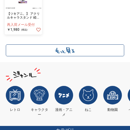
【ツキアニ。】 アクリ
ルキャラスタンド 睦月
始
再入荷メール受付
￥1,980
(税込)
レトロ
キャラクタ
漫画・アニ
ねこ
動物園
ー
メ