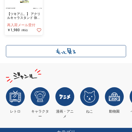
【ツキアニ。】 アクリ
ルキャラスタンド 弥生
春
再入荷メール受付
￥1,980
(税込)
レトロ
キャラクタ
漫画・アニ
ねこ
動物園
ー
メ