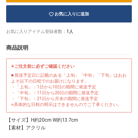
お気に入りに追加
お気に入りアイテム登録者数：
1人
商品説明
※ご注文前に必ずご確認ください
■ 発送予定日に記載のある「上旬」「中旬」「下旬」はおお
よそ以下の日程でのお届けになります。
・「上旬」：1日から10日の期間に発送予定
・「中旬」：11日から20日の期間に発送予定
・「下旬」：21日から月末の期間に発送予定
※具体的な日程の明示はできませんのでご了承ください。
物園
イラストレ
アダルトグ
ーター
ッズ
【サイズ】H約20cm W約13.7cm
【素材】アクリル