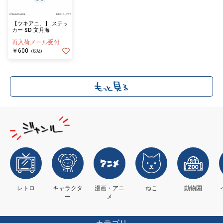
【ツキアニ。】 ステッ
カー SD 文月海
再入荷メール受付
￥600
(税込)
レトロ
キャラクタ
漫画・アニ
ねこ
動物園
ー
メ