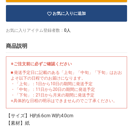
お気に入りに追加
お気に入りアイテム登録者数：
0人
商品説明
※ご注文前に必ずご確認ください
■ 発送予定日に記載のある「上旬」「中旬」「下旬」はおお
よそ以下の日程でのお届けになります。
・「上旬」：1日から10日の期間に発送予定
・「中旬」：11日から20日の期間に発送予定
・「下旬」：21日から月末の期間に発送予定
※具体的な日程の明示はできませんのでご了承ください。
物園
イラストレ
アダルトグ
ーター
ッズ
【サイズ】H約6.6cm W約4.0cm
【素材】紙