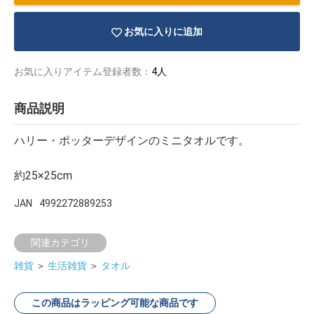
お気に入りに追加
お気に入りアイテム登録者数：
4人
商品説明
ハリー・ポッターデザインのミニタオルです。
約25×25cm
JAN
4992272889253
関連カテゴリ
物園
イラストレ
アダルトグ
ーター
ッズ
雑貨
＞
生活雑貨
＞
タオル
この商品はラッピング可能な商品です