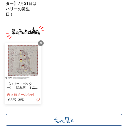
ター】7月31日は
ハリーの誕生
日！
×
【ハリー・ポッタ
ー】 隠れ穴 ミニタ
オル
再入荷メール受付
￥770
(税込)