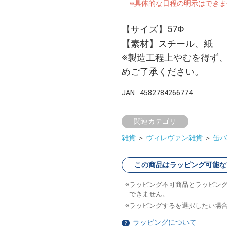
※具体的な日程の明示はでき
【サイズ】57Φ
【素材】スチール、紙
※製造工程上やむを得ず
めご了承ください。
JAN
4582784266774
関連カテゴリ
雑貨
＞
ヴィレヴァン雑貨
＞
缶バ
この商品はラッピング可能な
ラッピング不可商品とラッピン
できません。
ラッピングするを選択したい場
ラッピングについて
？