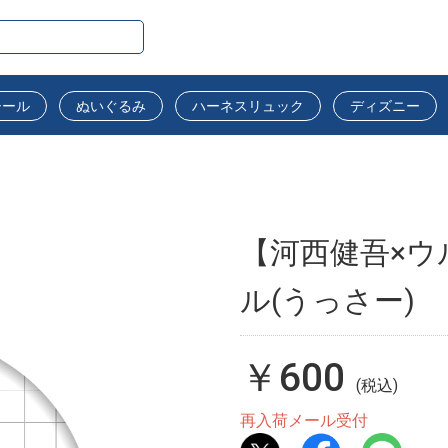
シール
ぬいぐるみ
ハーネスリュック
ディズニー
【河西健吾×ウ
ル(うっさー)
￥600
(税込)
再入荷メール受付