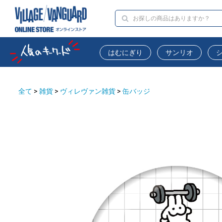
はむにぎり
サンリオ
全て
>
雑貨
>
ヴィレヴァン雑貨
>
缶バッジ