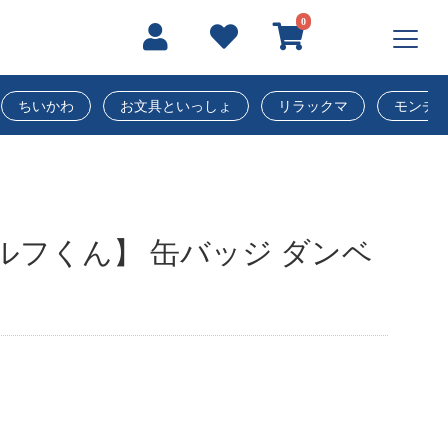
0
ちいかわ
お文具といっしょ
リラックマ
モンチ
ルフくん】 缶バッジ ダンベ