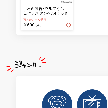
【河西健吾×ウルフくん】
缶バッジ ダンベル(うっさ
ー)
再入荷メール受付
￥600
(税込)