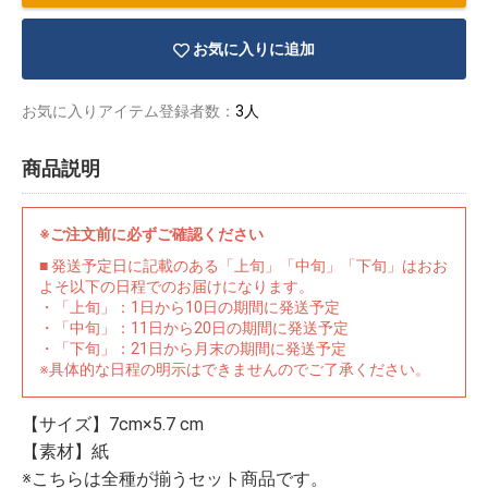
お気に入りに追加
お気に入りアイテム登録者数：
3人
商品説明
※ご注文前に必ずご確認ください
■ 発送予定日に記載のある「上旬」「中旬」「下旬」はおお
よそ以下の日程でのお届けになります。
・「上旬」：1日から10日の期間に発送予定
・「中旬」：11日から20日の期間に発送予定
・「下旬」：21日から月末の期間に発送予定
※具体的な日程の明示はできませんのでご了承ください。
物園
イラストレ
アダルトグ
ーター
ッズ
【サイズ】7cm×5.7 cm
【素材】紙
※こちらは全種が揃うセット商品です。