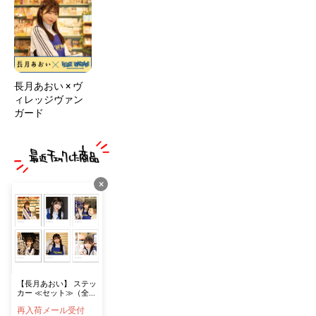
長月あおい × ヴ
ィレッジヴァン
ガード
×
【長月あおい】 ステッ
カー ≪セット≫（全６
種）
再入荷メール受付