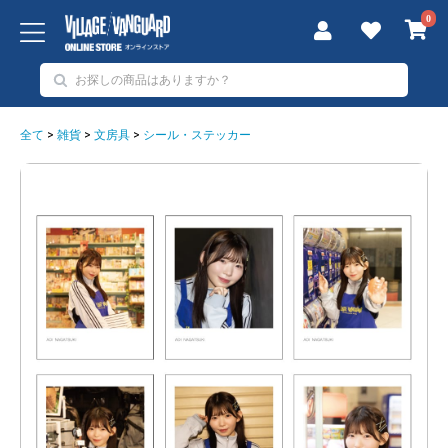
0
全て
>
雑貨
>
文房具
>
シール・ステッカー